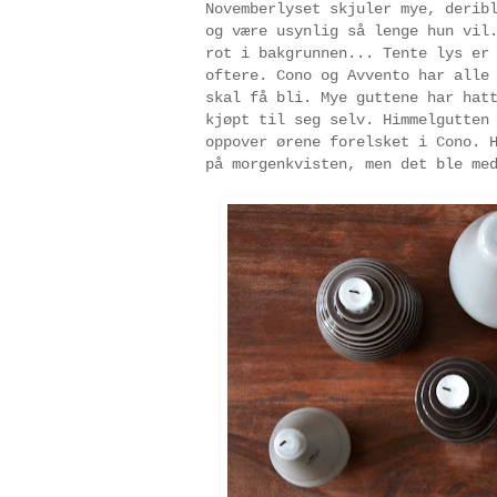
Novemberlyset skjuler mye, derib
og være usynlig så lenge hun vil
rot i bakgrunnen... Tente lys er
oftere. Cono og Avvento har alle
skal få bli. Mye guttene har hat
kjøpt til seg selv. Himmelgutten
oppover ørene forelsket i Cono. 
på morgenkvisten, men det ble me