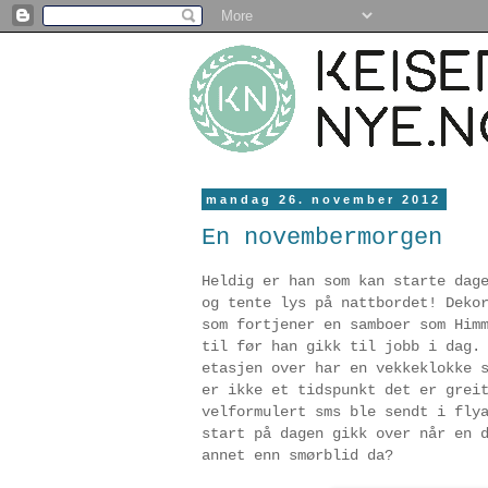
mandag 26. november 2012
En novembermorgen
Heldig er han som kan starte dag
og tente lys på nattbordet! Deko
som fortjener en samboer som Him
til før han gikk til jobb i dag.
etasjen over har en vekkeklokke 
er ikke et tidspunkt det er grei
velformulert sms ble sendt i fly
start på dagen gikk over når en 
annet enn smørblid da?