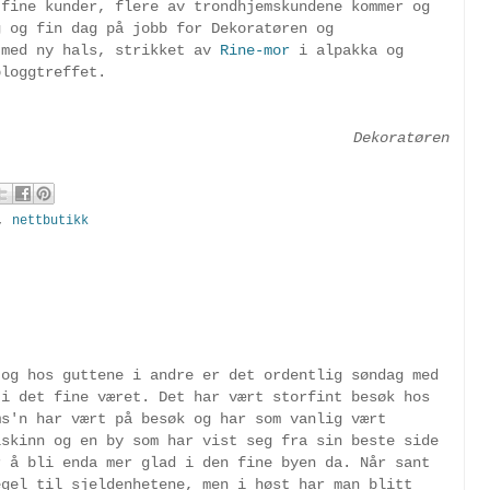
 fine kunder, flere av trondhjemskundene kommer og
g og fin dag på jobb for Dekoratøren og
 med ny hals, strikket av
Rine-mor
i alpakka og
bloggtreffet.
Dekoratøren
,
nettbutikk
 og hos guttene i andre er det ordentlig søndag med
 i det fine været. Det har vært storfint besøk hos
ms'n har vært på besøk og har som vanlig vært
lskinn og en by som har vist seg fra sin beste side
r å bli enda mer glad i den fine byen da. Når sant
egel til sjeldenhetene, men i høst har man blitt