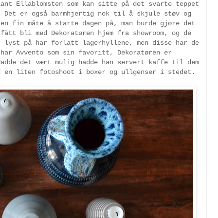
lant Ellablomsten som kan sitte på det svarte teppet
. Det er også barmhjertig nok til å skjule støv og
 en fin måte å starte dagen på, man burde gjøre det
 fått bli med Dekoratøren hjem fra showroom, og de
t lyst på har forlatt lagerhyllene, men disse har de
 har Avvento som sin favoritt, Dekoratøren er
Hadde det vært mulig hadde han servert kaffe til dem
d en liten fotoshoot i boxer og ullgenser i stedet.