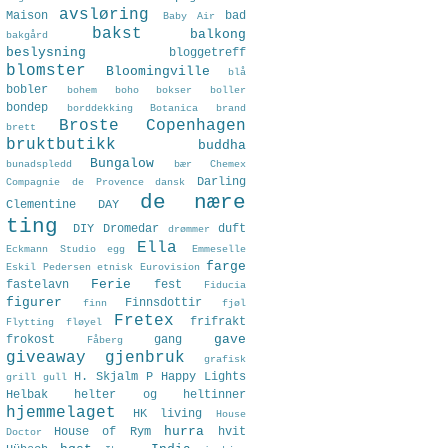
avsløring
Maison
bad
Baby Air
bakst
balkong
bakgård
beslysning
bloggetreff
blomster
Bloomingville
blå
bobler
bohem
boho
bokser
boller
bondep
borddekking
Botanica
brand
Broste Copenhagen
brett
bruktbutikk
buddha
Bungalow
bunadspledd
bær
Chemex
Darling
Compagnie de Provence
dansk
de nære
Clementine
DAY
ting
DIY
Dromedar
duft
drømmer
Ella
Eckmann Studio
egg
Emmeselle
farge
Eskil Pedersen
etnisk
Eurovision
Ferie
fastelavn
fest
Fiducia
figurer
Finnsdottir
finn
fjøl
Fretex
frifrakt
Flytting
fløyel
gave
frokost
gang
Fåberg
giveaway
gjenbruk
grafisk
H. Skjalm P
Happy Lights
grill
gull
Helbak
helter og heltinner
hjemmelaget
HK living
House
hurra
House of Rym
hvit
Doctor