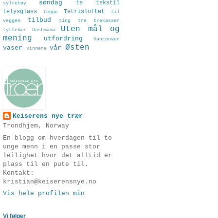
søndag
te
tekstil
syltetøy
telysglass
Tetrisloftet
teppe
til
tilbud
veggen
ting
tre
trekasser
Uten mål og
tyttebær
Uashmama
mening
utfordring
Vancouver
Østen
vaser
vår
vinnere
Keiserens nye trær
Trondhjem, Norway
En blogg om hverdagen til to
unge menn i en passe stor
leilighet hvor det alltid er
plass til en pute til.
Kontakt:
kristian@keiserensnye.no
Vis hele profilen min
Vi følger