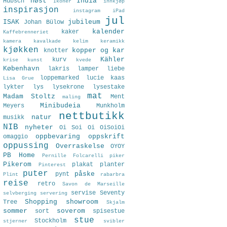
høst
India
Hübsch
Ikoner
innkjøp
inspirasjon
instagram
iPad
jul
ISAK
jubileum
Johan Bülow
kalender
kaker
Kaffebrenneriet
kamera
kavalkade
kelim
keramikk
kjøkken
kopper og kar
knotter
Kähler
kurv
krise
kunst
kvede
København
lakris
lamper
liebe
loppemarked
lucie kaas
Lisa Grue
lykter
lys
lysekrone
lysestake
mat
Madam Stoltz
Ment
maling
Minibudeia
Meyers
Munkholm
nettbutikk
natur
musikk
NIB
nyheter
Oi Soi Oi
OiSoiOi
oppbevaring
oppskrift
omaggio
oppussing
Overraskelse
OYOY
PB Home
Pernille Folcarelli
piker
Pikerom
plakat
planter
Pinterest
puter
påske
pynt
Plint
rabarbra
reise
retro
Savon de Marseille
servise
Seventy
selvberging
servering
Shopping
showroom
Tree
Skjalm
sommer
soverom
sort
spisestue
stue
Stockholm
stjerner
svibler