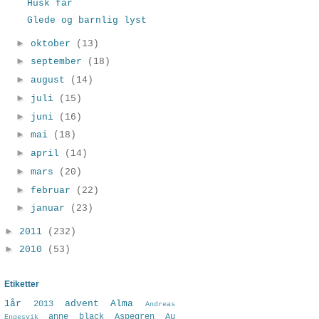
Husk far
Glede og barnlig lyst
►
oktober
(13)
►
september
(18)
►
august
(14)
►
juli
(15)
►
juni
(16)
►
mai
(18)
►
april
(14)
►
mars
(20)
►
februar
(22)
►
januar
(23)
►
2011
(232)
►
2010
(53)
Etiketter
1år
advent
Alma
2013
Andreas
anne black
Aspegren
Au
Engesvik