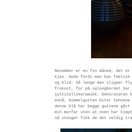
November er en fin måned, det er
kjas. Gode fordi man kan faktisk
og blid. Så lenge man slipper fl
frokost, for på salongbordet har
syttitallskeramikk. Dekoratøren 
ennå, Himmelgutten biter tennene
denne blå har begge guttene gått
min morfar uten at noen har kjøp
nå stenger fikk de det veldig tr