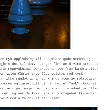
 en myk oppladning til desembers gode stress og
 gjøre det til det, det går fint an å være stresset
yalarmoppvåkning. Dekoratøren tok fram kamera etter
 en liten Kähler-skog fått selskap med tysk
har ikke rundet av innsankningsfasen av retrovaser
 sammen og lurer litt på når det er "nok". Akkurat
 og sett på lenge. Den har stått i vinduet på Etter
t den, og når de fikk vite at vintagebutikk-perlen
avelt med å få sikret seg vasen.