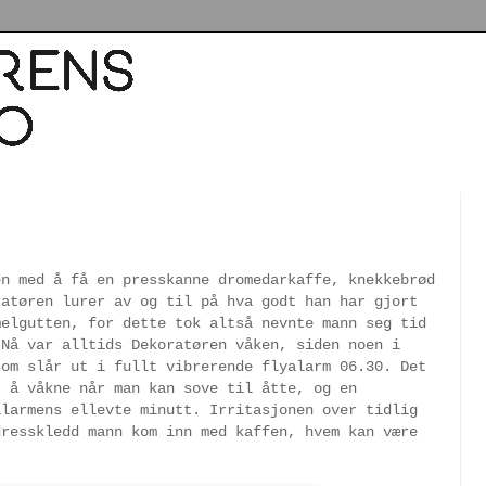
en med å få en presskanne dromedarkaffe, knekkebrød
ratøren lurer av og til på hva godt han har gjort
melgutten, for dette tok altså nevnte mann seg tid
 Nå var alltids Dekoratøren våken, siden noen i
som slår ut i fullt vibrerende flyalarm 06.30. Det
t å våkne når man kan sove til åtte, og en
alarmens ellevte minutt. Irritasjonen over tidlig
dresskledd mann kom inn med kaffen, hvem kan være