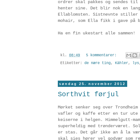
ordrer skal pakkes og sendes til
henter sine. Det blir nok en lan
Ellablomsten. Sistnevnte stiller
mohair, som Ella fikk i gave på 
Ha en fin ukestart alle sammen!
kl.
08:49
5 kommentarer:
Etiketter:
de nære ting
,
Kähler
,
lys
søndag 25. november 2012
Sorthvit førjul
Mørket senker seg over Trondheim
vafler og kaffe etter en tur ute
keiserne i helgen. Himmelgutt-ma
superheldig med trønderværet. So
er stas. Det går ikke an å la væ
skal sies hører vel godvær som r